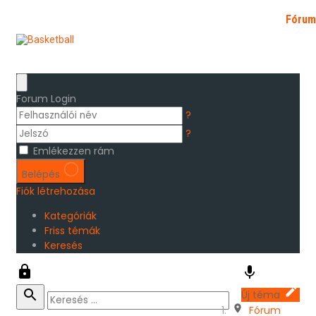
Kezdőlap
Bemutatkozás
Hírek
Galéria
Fórum
SFP
Bejelentkezés
Kapcsolat
Határozat 2026/2
Forum Login
?
?
Emlékezzen rám
Belépés
Fiók létrehozása
Kategóriák
Friss témák
Keresés
Új téma
Fórum