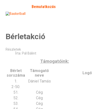
Kezdőlap
Bemutatkozás
Hírek
Galéria
Fórum
SFP
Bejelentkezés
Kapcsolat
Határozat 2026/2
Bérletakció
Részletek
Írta:
Pál Bálint
Támogatóink:
Bérlet
Támogató
Logó
sorszáma
neve
1.
Dániel Tamás
2-50.
51.
Cég
52.
Cég
53.
Cég