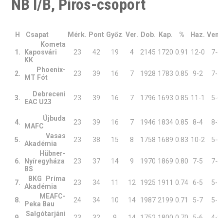
NB I/B, Piros-csoport
H
Csapat
Mérk.
Pont
Győz
.
Ver.
Dob
.
Kap.
%
Haz.
Ven
Kometa
1.
Kaposvári
23
42
19
4
2145
1720
0.91
12-0
7-
KK
Phoenix-
2.
23
39
16
7
1928
1783
0.85
9-2
7-
MT Fót
Debreceni
3.
23
39
16
7
1796
1693
0.85
11-1
5-
EAC U23
Újbuda
4.
23
39
16
7
1946
1834
0.85
8-4
8-
MAFC
Vasas
5.
23
38
15
8
1758
1689
0.83
10-2
5-
Akadémia
Hübner-
6.
Nyíregyháza
23
37
14
9
1970
1869
0.80
7-5
7-
BS
BKG Príma
7.
23
34
11
12
1925
1911
0.74
6-5
5-
Akadémia
MEAFC-
8.
24
34
10
14
1987
2199
0.71
5-7
5-
Peka Bau
Salgótarjáni
9.
23
32
9
14
1752
1800
0.70
5-6
4-