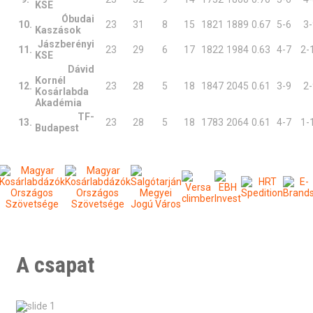
KSE
Óbudai
10.
23
31
8
15
1821
1889
0.67
5-6
3-
Kaszások
Jászberényi
11.
23
29
6
17
1822
1984
0.63
4-7
2-
KSE
Dávid
Kornél
12.
23
28
5
18
1847
2045
0.61
3-9
2-
Kosárlabda
Akadémia
TF-
13.
23
28
5
18
1783
2064
0.61
4-7
1-
Budapest
A csapat