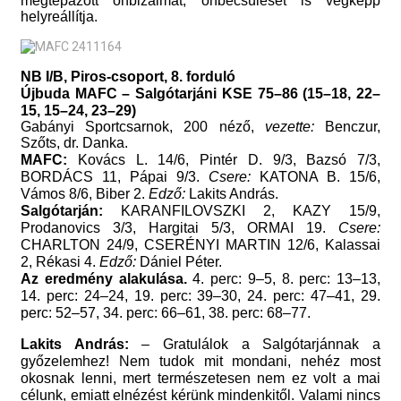
megtépázott önbizalmát, önbecsülését is végképp
helyreállítja.
NB I/B, Piros-csoport, 8. forduló
Újbuda MAFC – Salgótarjáni KSE 75–86 (15–18, 22–
15, 15–24, 23–29)
Gabányi Sportcsarnok, 200 néző,
vezette:
Benczur,
Szőts, dr. Danka.
MAFC:
Kovács L. 14/6, Pintér D. 9/3, Bazsó 7/3,
BORDÁCS 11, Pápai 9/3.
Csere:
KATONA B. 15/6,
Vámos 8/6, Biber 2.
Edző:
Lakits András.
Salgótarján:
KARANFILOVSZKI 2, KAZY 15/9,
Prodanovics 3/3, Hargitai 5/3, ORMAI 19.
Csere:
CHARLTON 24/9, CSERÉNYI MARTIN 12/6, Kalassai
2, Rékasi 4.
Edző:
Dániel Péter.
Az eredmény alakulása.
4. perc: 9–5, 8. perc: 13–13,
14. perc: 24–24, 19. perc: 39–30, 24. perc: 47–41, 29.
perc: 52–57, 34. perc: 66–61, 38. perc: 68–77.
Lakits András:
– Gratulálok a Salgótarjánnak a
győzelemhez! Nem tudok mit mondani, nehéz most
okosnak lenni, mert természetesen nem ez volt a mai
célunk, emiatt elnézést kérünk mindenkitől. Valami nincs