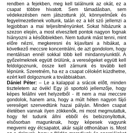
rendben a fejekben, meg kell találnunk az okát, ez a
csapat többre hivatott. Sem támadásban, sem
védekezésben nem játszottunk jól, könnyelműek és
fegyelmezetlenek voltunk, talán ez a két szó jellemzi a
legjobban a mai teljesítményünket. Sokat hibázunk a
szezon elején, a most elveszített pontok nagyon fognak
hiányozni a későbbiekben. Nem tudunk mást tenni, mint
előre nézni, megkeresni és kijavítani a hibákat, a
következő meccsre koncentrálni, de azt gondolom, hogy
mentálisan ennél sokkal több kell mindannyiunktól. A
győzelmeknek együtt örülünk, a vereségeket együtt kell
feldolgoznunk, össze kell zárnunk és tovább kell
lépnünk. Szeretném, ha ez a csapat célokért küzdhetne,
ezért kell dolgoznunk a továbbiakban.
Dániel Péter:
– Le a kalappal a srácok előtt, minden
tiszteletem az övék! Egy jó sportoló jellemzője, hogy
képes felállni vert helyzetből - itt nem a mai meccsre
gondolok, hanem arra, hogy a múlt héten nagyon fájó
vereséget szenvedtünk hazai pályán. Minden csapat
életében vannak ilyen zökkenők, mi most megmutattuk,
hogy fel tudunk állni ebből és bebizonyítottuk,
elsősorban magunknak, hogy képesek vagyunk
megverni egy élcsapatot, akár saját otthonában is. Most