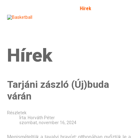
Kezdőlap
Bemutatkozás
Hírek
Galéria
Fórum
SFP
Bejelentkezés
Kapcsolat
Határozat 2026/2
Hírek
Tarjáni zászló (Új)buda
várán
Részletek
Írta:
Horváth Péter
szombat, november 16, 2024
Megismételtük a tavalyi bravúrt: otthonában győztük le a