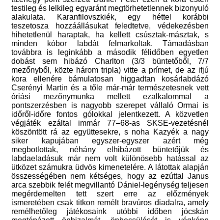
testileg és lelkileg egyaránt megtörhetetlennek bizonyuló
alakulata. Karanfilovszkiék, egy héttel korábbi
teszetosza hozzáállásukat feledtetve, védekezésben
hihetetlenül haraptak, ha kellett csúsztak-másztak, s
minden kóbor labdát felmarkoltak. Támadásban
továbbra is leginkább a második félidőben egyetlen
dobást sem hibázó Charlton (3/3 büntetőből, 7/7
mezőnyből, közte három tripla) vitte a prímet, de az ifjú
kora ellenére bámulatosan higgadtan kosárlabdázó
Cserényi Martin és a tőle már-már természetesnek vett
óriási mezőnymunka mellett ezalkalommal a
pontszerzésben is nagyobb szerepet vállaló Ormai is
időről-időre fontos gólokkal jelentkezett. A közvetlen
végjáték ezáltal immár 77–68-as SKSE-vezetésnél
köszöntött rá az együttesekre, s noha Kazyék a nagy
siker kapujában egyszer-egyszer azért még
megbotlottak, néhány elhibázott büntetőjük és
labdaeladásuk már nem volt különösebb hatással az
ütközet számukra üdvös kimenetelére. A látottak alapján
összességében nem kétséges, hogy az ezúttal Janus
arca szebbik felét megvillantó Dániel-legénység teljesen
megérdemelten tett szert erre az előzmények
ismeretében csak titkon remélt bravúros diadalra, amely
remélhetőleg játékosaink utóbbi időben jócskán