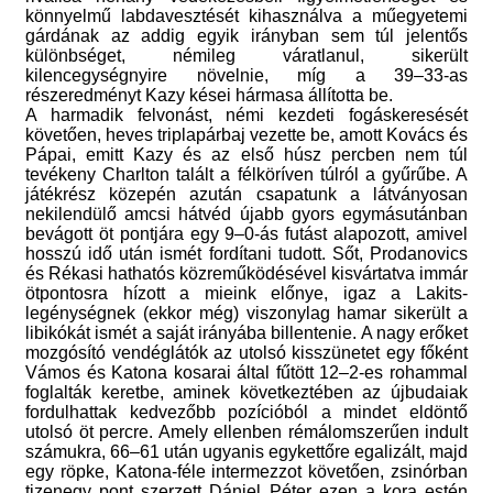
könnyelmű labdavesztését kihasználva a műegyetemi
gárdának az addig egyik irányban sem túl jelentős
különbséget, némileg váratlanul, sikerült
kilencegységnyire növelnie, míg a 39–33-as
részeredményt Kazy kései hármasa állította be.
A harmadik felvonást, némi kezdeti fogáskeresését
követően, heves triplapárbaj vezette be, amott Kovács és
Pápai, emitt Kazy és az első húsz percben nem túl
tevékeny Charlton talált a félköríven túlról a gyűrűbe. A
játékrész közepén azután csapatunk a látványosan
nekilendülő amcsi hátvéd újabb gyors egymásutánban
bevágott öt pontjára egy 9–0-ás futást alapozott, amivel
hosszú idő után ismét fordítani tudott. Sőt, Prodanovics
és Rékasi hathatós közreműködésével kisvártatva immár
ötpontosra hízott a mieink előnye, igaz a Lakits-
legénységnek (ekkor még) viszonylag hamar sikerült a
libikókát ismét a saját irányába billentenie. A nagy erőket
mozgósító vendéglátók az utolsó kisszünetet egy főként
Vámos és Katona kosarai által fűtött 12–2-es rohammal
foglalták keretbe, aminek következtében az újbudaiak
fordulhattak kedvezőbb pozícióból a mindet eldöntő
utolsó öt percre. Amely ellenben rémálomszerűen indult
számukra, 66–61 után ugyanis egykettőre egalizált, majd
egy röpke, Katona-féle intermezzot követően, zsinórban
tizenegy pont szerzett Dániel Péter ezen a kora estén