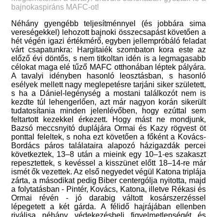
bajnokaspiráns MAFC-ot!
Néhány gyengébb teljesítménnyel (és jobbára sima
vereségekkel) lehozott bajnoki összecsapást követően a
hét végén igazi értékmérő, egyben jellempróbáló feladat
várt csapatunkra: Hargitaiék szombaton kora este az
előző évi döntős, s nem titkoltan idén is a legmagasabb
célokat maga elé tűző MAFC otthonában léptek pályára.
A tavalyi idényben hasonló leosztásban, s hasonló
esélyek mellett nagy meglepetésre tarjáni siker született,
s ha a Dániel-legénység a mostani találkozót nem is
kezdte túl lehengerlően, azt már nagyon korán sikerült
tudatosítania minden jelenlévőben, hogy ezúttal sem
feltartott kezekkel érkezett. Hogy mást ne mondjunk,
Bazsó meccsnyitó duplájára Ormai és Kazy rögvest öt
ponttal feleltek, s noha ezt követően a főként a Kovács-
Bordács páros találataira alapozó házigazdák percei
következtek, 13–8 után a mieink egy 10–1-es szakaszt
repesztettek, s kevéssel a kisszünet előtt 18–14-re már
ismét ők vezettek. Az első negyedet végül Katona triplája
zárta, a másodikat pedig Biber centergólja nyitotta, majd
a folytatásban - Pintér, Kovács, Katona, illetve Rékasi és
Ormai révén - jó darabig váltott kosárszerzéssel
lépegetett a két gárda. A félidő hajrájában ellenben
riválisa néhány védekezésbeli figyelmetlenségét és